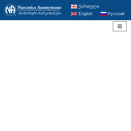
ქართული
English
Русский
Перейти
к
содержимому