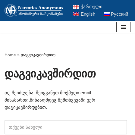
ქართული
English
Русский
Skip
to
content
Home
»
დაგვიკავშირდით
დაგვიკავშირდით
თუ შეიძლება, შეიყვანეთ მოქმედი email
მისამართი,წინააღმდეგ შემთხვევაში ვერ
დაგიკავშირდებით.